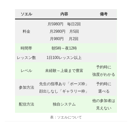
ソエル
内容
備考
月5980円 毎日2回
料金
月2980円 月5回
月980円 月2回
時間帯
朝5時～夜12時
レッスン数
1日100レッスン以上
予約時に
レベル
未経験～上級まで豊富
強度がわかる
先生の指導あり「ポーズ枠」
予約時に
参加方法
顔出しなし「ギャラリー枠」
選べる
他の参加者は
配信方法
独自システム
見えない
表：
ソエルについて